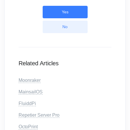
Yes
No
Related Articles
Moonraker
MainsailOS
FluiddPi
Repetier Server Pro
OctoPrint