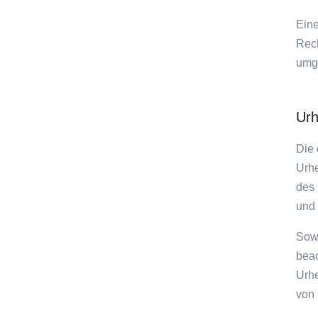
Eine
Rech
umg
Urh
Die 
Urhe
des 
und 
Sowe
beac
Urhe
von 