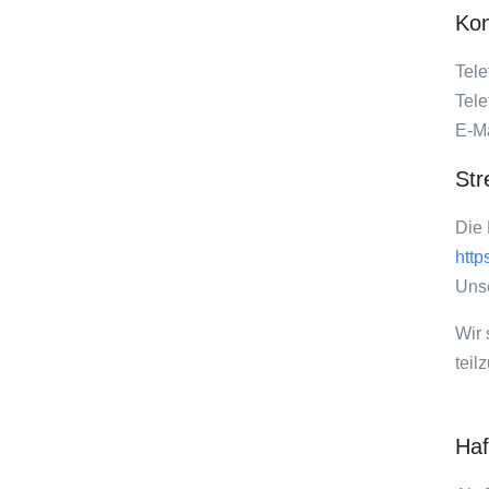
Kon
Tel
Tel
E-Ma
Str
Die 
http
Unse
Wir 
teil
Haf