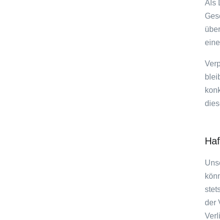
Als 
Gese
über
eine
Verp
blei
konk
dies
Haf
Unse
könn
stet
der 
Verl