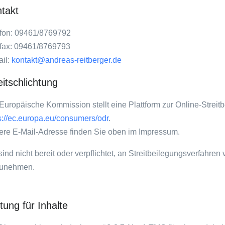
takt
efon: 09461/8769792
efax: 09461/8769793
il:
kontakt@andreas-reitberger.de
eitschlichtung
Europäische Kommission stellt eine Plattform zur Online-Streitb
s://ec.europa.eu/consumers/odr
.
re E-Mail-Adresse finden Sie oben im Impressum.
sind nicht bereit oder verpflichtet, an Streitbeilegungsverfahren
zunehmen.
tung für Inhalte