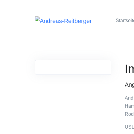
Startseit
I
An
Andr
Ham
Rod
USt.