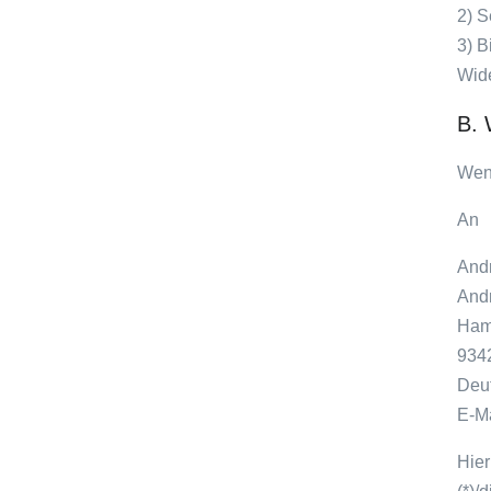
2) S
3) B
Wide
B. 
Wenn
An
Andr
Andr
Ham
934
Deu
E-Ma
Hier