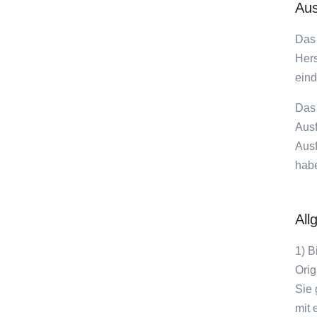
Aus
Das 
Hers
eind
Das 
Ausf
Ausf
habe
All
1) B
Orig
Sie 
mit 