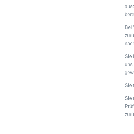
ausd
bere
Bei 
zurü
nach
Sie 
uns 
gewa
Sie 
Sie 
Prüf
zurü