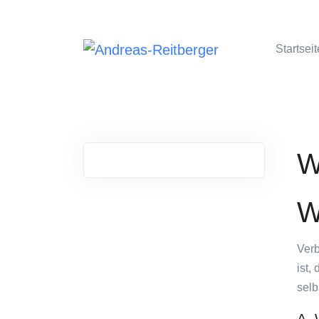
Startseit
W
W
Verb
ist,
selb