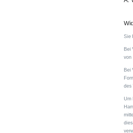
A. 
Wid
Sie 
Bei 
von 
Bei 
Form
des 
Um I
Hamm
mitt
dies
verw