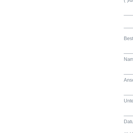
(*)/
___
___
Best
___
Name
___
Ansc
___
Unte
___
Dat