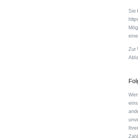
Sie 
http
Mögl
eine
Zur 
Abla
Fol
Wenn
eins
ande
unve
Ihre
Zahl