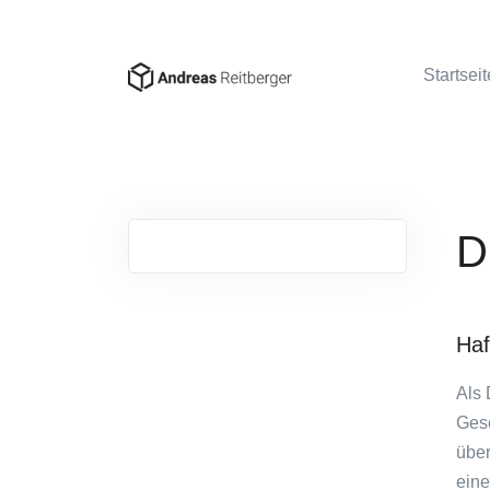
Startseit
D
Haf
Als 
Gese
über
eine