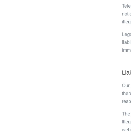
Tele
not 
illeg
Lega
liab
imme
Liab
Our 
ther
resp
The 
Ille
webs