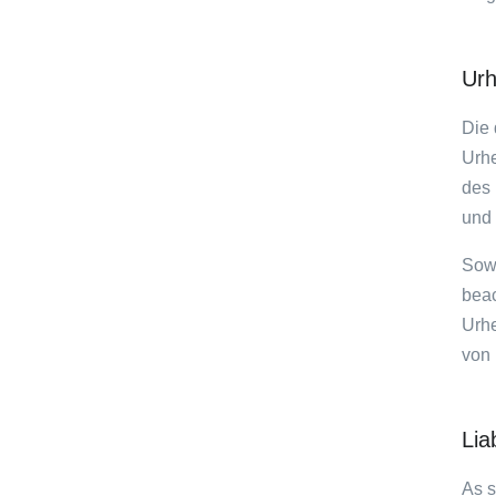
Urh
Die 
Urhe
des 
und 
Sowe
beac
Urhe
von 
Lia
As s