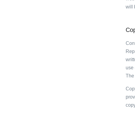
will
Cop
Cont
Repr
writ
use 
The 
Copy
prov
copy