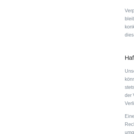
Verp
blei
konk
dies
Haf
Unse
könn
stet
der 
Verl
Eine
Rech
umg