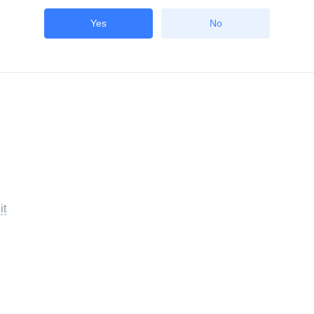
Yes
No
it