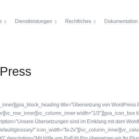
e
Dienstleistungen
Rechtliches
Dokumentation
Press
0der%20richtigen%20Anf%C3%BChrungszeichen.%22%7D%2C%7B%22icon%22%3A%22gv-icon-563%22%2C%22title%22%3A%22Durchkoppeln%22%2C%22content%22%3A%22Auch%20sehr%20wichtig%20ist%20das%20richtige%20Durchkoppeln%20von%20Wortzusammensetzungen.%20Hier%20bietet%20%3Ca%20href%3D%5C%22https%3A%2F%2Fde.wordpress.org%2Fmitwirken%2Fkomposita%2F%5C%22%20target%3D%5C%22_blank%5C%22%3Ediese%20Anleitung%3C%2Fa%3E%20Hilfe.%22%7D%5D” title=”WordPress-Übersetzungs-Richtlinien”][/vc_column_inner][/vc_row_inner][vc_row_inner][vc_column_inner][/vc_column_inner][/vc_row_inner][/vc_column][/vc_row][vc_row css=”.vc_custom_1565960065903{background-color: #1dbf73 !important;}”][vc_column][vc_row_inner][vc_column_inner][gva_block_heading title=”Überzeugt?” style=”style-2″][/vc_column_inner][/vc_row_inner][vc_row_inner][vc_column_inner width=”2/3″][gva_icon_box title=”Über Fiverr anfragen!” icon=”gv-icon-1110″ description=”Wir bieten unsere Übersetzungsdienstleistungen auch auf der Freelancer Plattform Fiverr an! Schauen Sie doch vorbei!” icon_position=”left” icon_width=”fa-3x” skin_text=”text-light” icon_color=”#222″][gva_call_to_action button_align=”button-bottom” style_button=”btn-white” link=”https://www.fiverr.com/black_op” text_link=”Besuche uns auf Fiverr!”][/gva_call_to_action][/vc_column_inner][vc_column_inner width=”1/3″][vc_raw_html]JTNDJTIxLS0lMjBQdXQlMjB0aGlzJTIwY29kZSUyMGFueXdoZXJlJTIwaW4lMjB0aGUlMjBib2R5JTIwb2YlMjB5b3VyJTIwcGFnZSUyMHdoZXJlJTIweW91JTIwd2FudCUyMHRoZSUyMGJhZGdlJTIwdG8lMjBzaG93JTIwdXAuJTIwLS0lM0UlMEElMEElM0NkaXYlMjBpdGVtc2NvcGUlMjBpdGVtdHlwZSUzRCUyN2h0dHAlM0ElMkYlMkZzY2hlbWEub3JnJTJGUGVyc29uJTI3JTIwY2xhc3MlM0QlMjdmaXZlcnItc2VsbGVyLXdpZGdldCUyNyUyMHN0eWxlJTNEJTI3ZGlzcGxheSUzQSUyMGlubGluZS1ibG9jayUzQiUyNyUzRSUwQSUyMCUyMCUyMCUyMCUyMCUzQ2ElMjBpdGVtcHJvcCUzRCUyN3VybCUyNyUyMGhyZWYlM0RodHRwcyUzQSUyRiUyRnd3dy5maXZlcnIuY29tJTJGYmxhY2tfb3AlMjByZWwlM0QlMjJub2ZvbGxvdyUyMiUyMHRhcmdldCUzRCUyMl9ibGFuayUyMiUyMHN0eWxlJTNEJTI3ZGlzcGxheSUzQSUyMGlubGluZS1ibG9jayUzQiUyNyUzRSUwQSUyMCUyMCUyMCUyMCUyMCUyMCUyMCUyMCUzQ2RpdiUyMGNsYXNzJTNEJTI3Zml2ZXJyLXNlbGxlci1jb250ZW50JTI3JTIwaWQlM0QlMjdmaXZlcnItc2VsbGVyLXdpZGdldC1jb250ZW50LWFhOGRlZmIyLWQ5MzYtNGI2Ny04ZWE3LTNhMTJhMjVmNTMzOCUyNyUyMGl0ZW1wcm9wJTNEJTI3Y29udGVudFVSTCUyNyUyMHN0eWxlJTNEJTI3ZGlzcGxheSUzQSUyMG5vbmUlM0IlMjclM0UlM0MlMkZkaXYlM0UlMEElMjAlMjAlMjAlMjAlMjAlMjAlMjAlMjAlM0NkaXYlMjBpZCUzRCUyN2ZpdmVyci13aWRnZXQtc2VsbGVyLWRhdGElMjclMjBzdHlsZSUzRCUyN2Rpc3BsYXklM0ElMjBub25lJTNCJTI3JTNFJTBBJTIwJTIwJTIwJTIwJTIwJTIwJTIwJTIwJTIwJTIwJTIwJTIwJTNDZGl2JTIwaXRlbXByb3AlM0QlMjduYW1lJTI3JTIwJTNFYmxhY2tfb3AlM0MlMkZkaXYlM0UlMEElMjAlMjAlMjAlMjAlMjAlMjAlMjAlMjAlMjAlMjAlMjAlMjAlM0NkaXYlMjBpdGVtc2NvcGUlMjBpdGVtdHlwZSUzRCUyN2h0dHAlM0ElMkYlMkZzY2hlbWEub3JnJTJGT3JnYW5pemF0aW9uJTI3JTNFJTNDc3BhbiUyMGl0ZW1wcm9wJTNEJTI3bmFtZSUyNyUzRUZpdmVyciUzQyUyRnNwYW4lM0UlM0MlMkZkaXYlM0UlMEElMjAlMjAlMjAlMjAlMjAlMjAlMjAlMjAlMjAlMjAlMjAlMjAlM0NkaXYlMjBpdGVtcHJvcCUzRCUyN2pvYnRpdGxlJTI3JTNFU2VsbGVyJTNDJTJGZGl2JTNFJTBBJTIwJTIwJTIwJTIwJTIwJTIwJTIwJTIwJTIwJTIwJTIwJTIwJTNDZGl2JTIwaXRlbXByb3AlM0QlMjdkZXNjcmlwdGlvbiUyNyUzRUhpJTIwbXklMjBuYW1lJTIwaXMlMjBBbmRyZWFzJTIwYW5kJTIwSSUyN20lMjBmcm9tJTIwR2VybWFueS4lMjBJJTIwdHJhbnNsYXRlJTIwd29yZHByZXNzJTIwdGhlbWVzJTIwYW5kJTIwcGx1Z2lucyUyMHRvJTIwZ2V0JTIwbW9uZXklMjBmb3IlMjBteSUyMHN0dWR5LiUyMElmJTIweW91JTIwaGF2ZSUyMGFueSUyMHF1ZXN0aW9uJTIwb3IlMjB3YW50JTIwdG8lMjBnZXQlMjBpbiUyMHRvdWNoJTJDJTIwZmVlbCUyMGZyZWUlMjB0byUyMGNvbnRhY3QlMjBtZSUyMCUzQSUyOSUzQyUyRmRpdiUzRSUwQSUyMCUyMCUyMCUyMCUyMCUyMCUyMCUyMCUzQyUyRmRpdiUzRSUwQSUyMCUyMCUyMCUyMCUzQyUyRmElM0UlMEElM0MlMkZkaXYlM0UlMEElMEElM0NzY3JpcHQlMjBpZCUzRCUyN2ZpdmVyci1zZWxsZXItd2lkZ2V0LXNjcmlwdC1hYThkZWZiMi1kOTM2LTRiNjctOGVhNy0zYTEyYTI1ZjUzMzglMjclMjBzcmMlM0QlMjdodHRwcyUzQSUyRiUyRndpZGdldHMuZml2ZXJyLmNvbSUyRmFwaSUyRnYxJTJGc2VsbGVyJTJGYmxhY2tfb3AlM0Z3aWRnZXRfaWQlM0RhYThkZWZiMi1kOTM2LTRiNjctOGVhNy0zYTEyYTI1ZjUzMzglMjclMjBkYXRhLWNvbmZpZyUzRCUyNyU3QiUyMmNhdGVnb3J5X25hbWUlMjIlM0ElMjIlNUNuJTIwJTIwJTIwJTIwJTIwJTIwJTIwJTIwJTIwJTIwJTIwJTIwJTIwJTIwJTIwJTIwJTIwJTIwJTIwJTIwJTIwJTIwJTIwJTIwJTIwJTIwJTIwJTIwJTIwJTIwJTIwJTIwJTIwJTIwJTIwJTIwV3JpdGluZyUyMCU1Q3UwMDI2JTIwVHJhbnNsYXRpb24lNUNuJTVDbiUyMCUyMCUyM