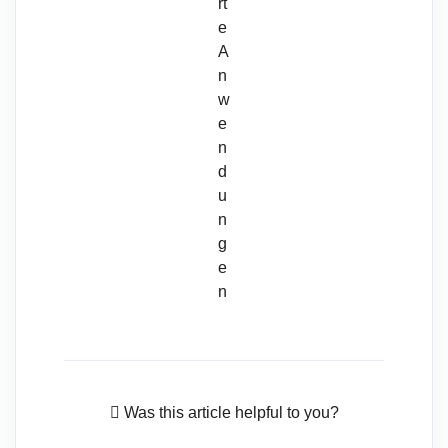
rt
e
A
n
w
e
n
d
u
n
g
e
n
Was this article helpful to you?