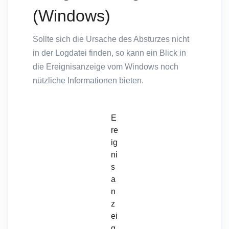
(Windows)
Sollte sich die Ursache des Absturzes nicht
in der Logdatei finden, so kann ein Blick in
die Ereignisanzeige vom Windows noch
nützliche Informationen bieten.
E
re
ig
ni
s
a
n
z
ei
g