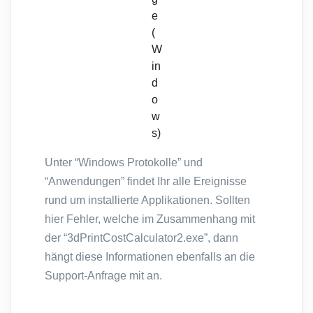
e
(
W
in
d
o
w
s)
Unter “Windows Protokolle” und
“Anwendungen” findet Ihr alle Ereignisse
rund um installierte Applikationen. Sollten
hier Fehler, welche im Zusammenhang mit
der “3dPrintCostCalculator2.exe”, dann
hängt diese Informationen ebenfalls an die
Support-Anfrage mit an.