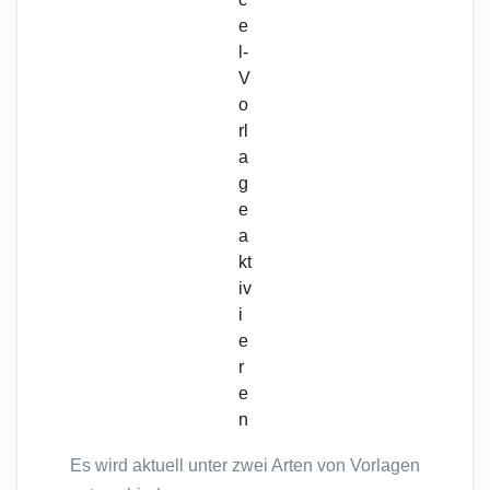
e
l-
V
o
rl
a
g
e
a
kt
iv
i
e
r
e
n
Es wird aktuell unter zwei Arten von Vorlagen