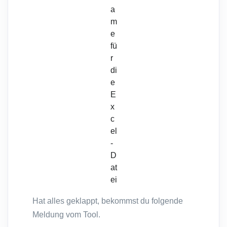
a
m
e
fü
r
di
e
E
x
c
el
-
D
at
ei
Hat alles geklappt, bekommst du folgende
Meldung vom Tool.