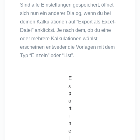
Sind alle Einstellungen gespeichert, öffnet
sich nun ein anderer Dialog, wenn du bei
deinen Kalkulationen auf “Export als Excel-
Datei” anklickst. Je nach dem, ob du eine
oder mehrere Kalkulationen wählst,
erscheinen entweder die Vorlagen mit dem
Typ “Einzeln” oder “List”.
E
x
p
o
rt
i
n
e
i