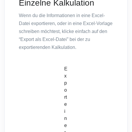
Einzelne Kalkulation
Wenn du die Informationen in eine Excel-
Datei exportieren, oder in eine Excel-Vorlage
schreiben möchtest, klicke einfach auf den
“Export als Excel-Datei” bei der zu
exportierenden Kalkulation.
E
x
p
o
rt
e
i
n
e