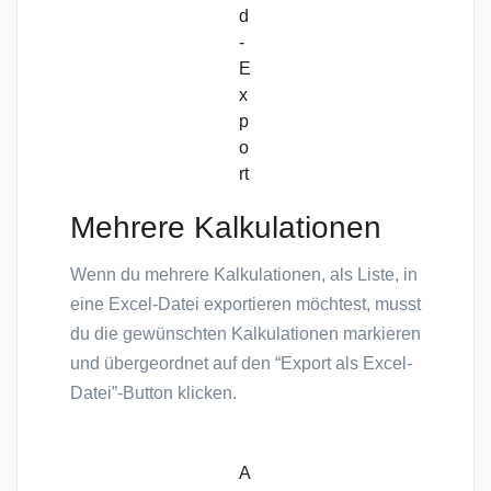
d
-
E
x
p
o
rt
Mehrere Kalkulationen
Wenn du mehrere Kalkulationen, als Liste, in
eine Excel-Datei exportieren möchtest, musst
du die gewünschten Kalkulationen markieren
und übergeordnet auf den “Export als Excel-
Datei”-Button klicken.
A