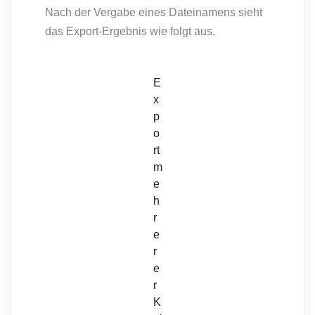
Nach der Vergabe eines Dateinamens sieht
das Export-Ergebnis wie folgt aus.
E
x
p
o
rt
m
e
h
r
e
r
e
r
K