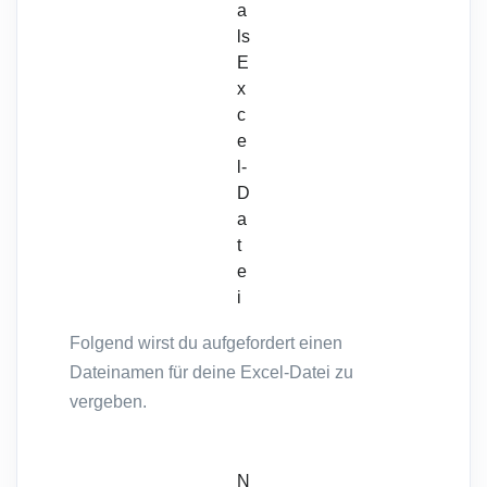
a
ls
E
x
c
e
l-
D
a
t
e
i
Folgend wirst du aufgefordert einen
Dateinamen für deine Excel-Datei zu
vergeben.
N