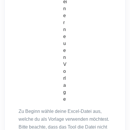
ei
n
e
r
n
e
u
e
n
V
o
rl
a
g
e
Zu Beginn wähle deine Excel-Datei aus,
welche du als Vorlage verwenden möchtest.
Bitte beachte, dass das Tool die Datei nicht