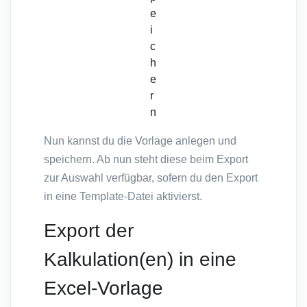
e
i
c
h
e
r
n
Nun kannst du die Vorlage anlegen und
speichern. Ab nun steht diese beim Export
zur Auswahl verfügbar, sofern du den Export
in eine Template-Datei aktivierst.
Export der
Kalkulation(en) in eine
Excel-Vorlage