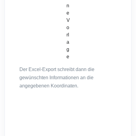
n
e
V
o
rl
a
g
e
Der Excel-Export schreibt dann die
gewünschten Informationen an die
angegebenen Koordinaten.