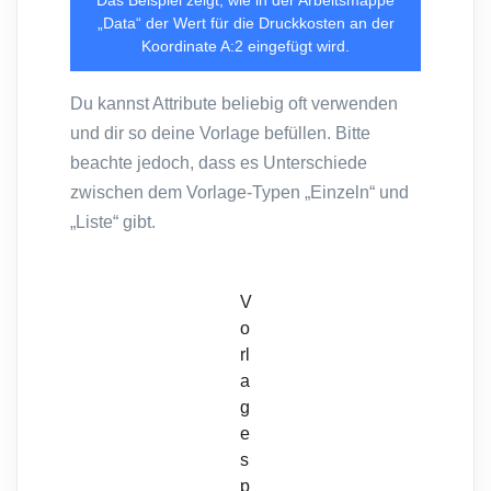
Das Beispiel zeigt, wie in der Arbeitsmappe
„Data“ der Wert für die Druckkosten an der
Koordinate A:2 eingefügt wird.
Du kannst Attribute beliebig oft verwenden
und dir so deine Vorlage befüllen. Bitte
beachte jedoch, dass es Unterschiede
zwischen dem Vorlage-Typen „Einzeln“ und
„Liste“ gibt.
V
o
rl
a
g
e
s
p