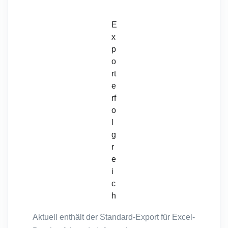
E
x
p
o
rt
e
rf
o
l
g
r
e
i
c
h
Aktuell enthält der Standard-Export für Excel-