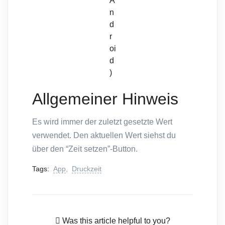
A
n
d
r
oi
d
)
Allgemeiner Hinweis
Es wird immer der zuletzt gesetzte Wert
verwendet. Den aktuellen Wert siehst du
über den “Zeit setzen”-Button.
Tags:
App
,
Druckzeit
Was this article helpful to you?